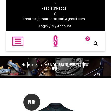
+886 3 319 3523
james.zerosport@gmail.com
Email us:
Login
My Account
0
Home
>
>
MENDI 頂級拼接車衣(海軍
藍)
促銷