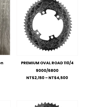
on
PREMIUM OVAL ROAD 110/4
9000/6800
NT$
2,150
–
NT$
4,500