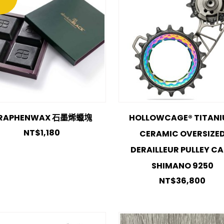
RAPHENWAX 石墨烯蠟塊
HOLLOWCAGE® TITAN
NT$
1,180
CERAMIC OVERSIZE
DERAILLEUR PULLEY C
SHIMANO 9250
NT$
36,800