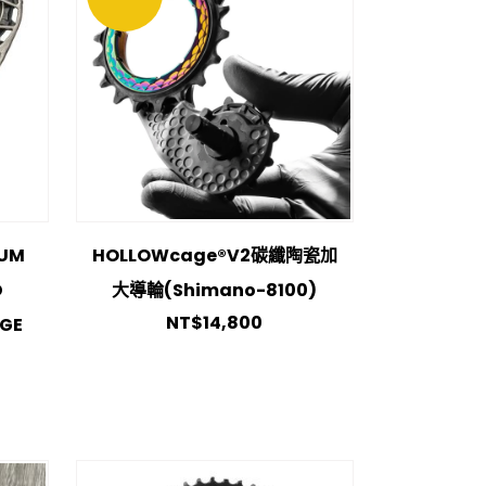
IUM
HOLLOWcage®V2碳纖陶瓷加
D
大導輪(Shimano-8100)
NT$
14,800
AGE