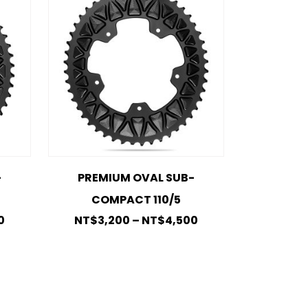
-
PREMIUM OVAL SUB-
COMPACT 110/5
0
NT$
3,200
–
NT$
4,500