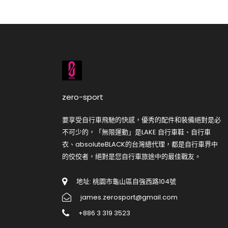
zero-sport
要享受自行車飛馳的快感，優秀的配件和裝備絕對是必
不可少的，「無限運動」是LAKE 自行車鞋、自行車
衣、absoluteBLACK的台灣總代理，都是自行車界中
的佼佼者，絕對是您自行車旅途中的最佳戰友。
地址: 桃園市龜山區自強西路104號
james.zerosport@gmail.com
+886 3 319 3523