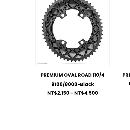
PREMIUM OVAL ROAD 110/4
PR
9100/8000-Black
NT$
2,150
–
NT$
4,500