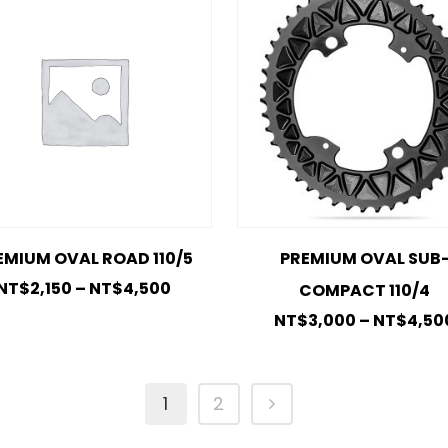
EMIUM OVAL ROAD 110/5
PREMIUM OVAL SUB
NT$
2,150
–
NT$
4,500
COMPACT 110/4
NT$
3,000
–
NT$
4,50
1
2