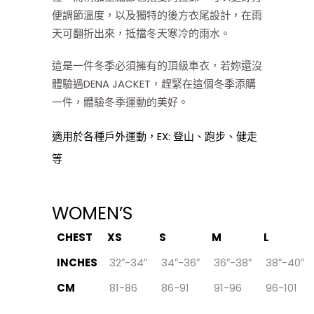
便調節溫度，以及獨特的後方衣尾設計，在雨
天可翻折出來，抵擋冬天寒冷的雨水。
這是一件冬季必須擁有的頂級車衣，若妳還沒
體驗過DENA JACKET，趕緊在這個冬季添購
一件，體驗冬季運動的美好。
適用於各種戶外運動，EX: 登山、跑步、健走
等
WOMEN’S
CHEST
XS
S
M
L
INCHES
32″-34″
34″-36″
36″-38″
38″-40″
CM
81-86
86-91
91-96
96-101