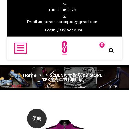
+886 3 319 3523
james.zerosport@gmail.com
Email us:
Login
My Account
0
Home
>
>
22DENA 女款多功能GORE-
TEX夾克車衣(洋紅紫)
促銷