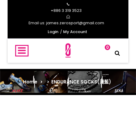
+886 3 319 3523
james.zerosport@gmail.com
Email us:
Login
My Account
0
Home
>
>
ENDURANCE SOCKS(淺藍)