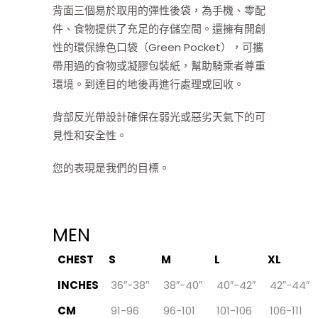
背面三個易於取用的彈性後袋，為手機、零配
件、食物提供了充足的存儲空間。還擁有開創
性的環保綠色口袋（Green Pocket），可攜
帶用過的食物或凝膠包裝紙，幫助騎乘者尊重
環境。到達目的地後再進行處理或回收。
背部反光帶設計確保在弱光或惡劣天氣下的可
見性和安全性。
您的表現是我們的目標。
MEN
CHEST
S
M
L
XL
INCHES
36″-38″
38″-40″
40″-42″
42″-44″
CM
91-96
96-101
101-106
106-111