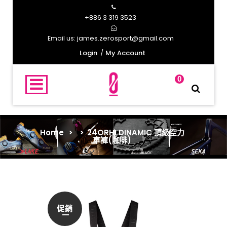
+886 3 319 3523
james.zerosport@gmail.com
Email us:
Login
My Account
0
Home
>
>
24ORHI DINAMIC 頂級空力
車褲(咖啡)
促銷