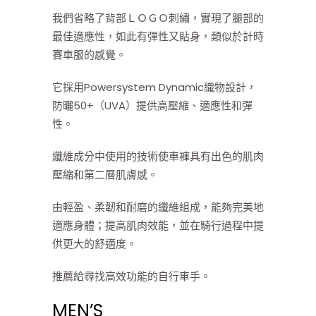
我們省略了背部ＬＯＧＯ刺繡，實現了腿部的
最佳適應性，如此有彈性又貼身，類似於計時
賽車服的感覺。
它採用Powersystem Dynamic織物設計，
防曬50+（UVA）提供高壓縮、適應性和彈
性。
纖維成分中使用的技術使車褲具有出色的肌肉
壓縮和第二層肌膚感。
由輕盈、柔韌和耐磨的纖維組成，能夠完美地
適應身體；提高肌肉效能，並在騎行過程中提
供更大的舒適度。
推薦給尋找高效功能的自行車手。
MEN’S