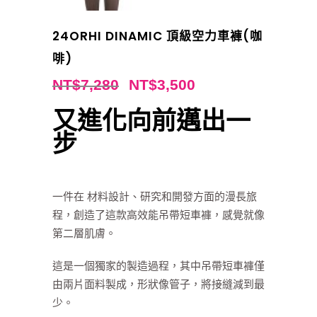
24ORHI DINAMIC 頂級空力車褲(咖
啡)
NT$
7,280
NT$
3,500
又進化向前邁出一
步
一件在 材料設計、研究和開發方面的漫長旅
程，創造了這款高效能吊帶短車褲，感覺就像
第二層肌膚。
這是一個獨家的製造過程，其中吊帶短車褲僅
由兩片面料製成，形狀像管子，將接縫減到最
少。