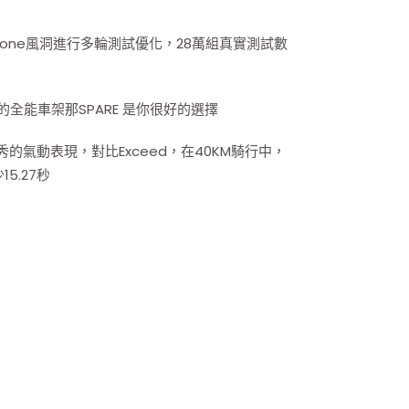
erstone風洞進行多輪測試優化，28萬組真實測試數
全能車架那SPARE 是你很好的選擇
秀的氣動表現，對比Exceed，在40KM騎行中，
5.27秒