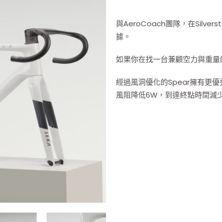
與AeroCoach團隊，在Silv
據。
如果你在找一台兼顧空力與重量的
經過風洞優化的Spear擁有更優
風阻降低6W，到達終點時間減少1