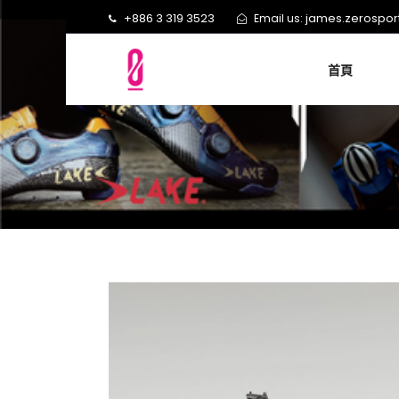
+886 3 319 3523
james.zerospo
Email us:
首頁