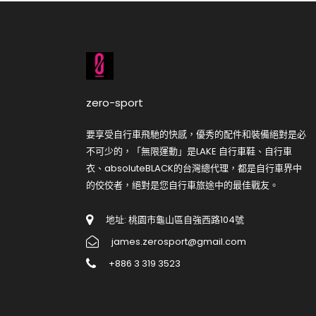
zero-sport
要享受自行車飛馳的快感，優秀的配件和裝備絕對是必
不可少的，「無限運動」是LAKE 自行車鞋、自行車
衣、absoluteBLACK的台灣總代理，都是自行車界中
的佼佼者，絕對是您自行車旅途中的最佳戰友。
地址: 桃園市龜山區自強西路104號
james.zerosport@gmail.com
+886 3 319 3523