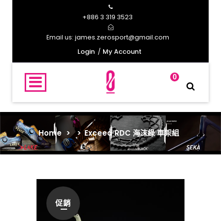
+886 3 319 3523
james.zerosport@gmail.com
Email us:
Login
My Account
0
Home
>
>
Exceed RDC 海沫綠 車架組
促銷