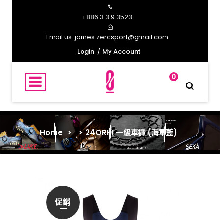
+886 3 319 3523
james.zerosport@gmail.com
Email us:
Login
My Account
0
Home
>
>
24ORHI 一級車褲 (海軍藍)
促銷