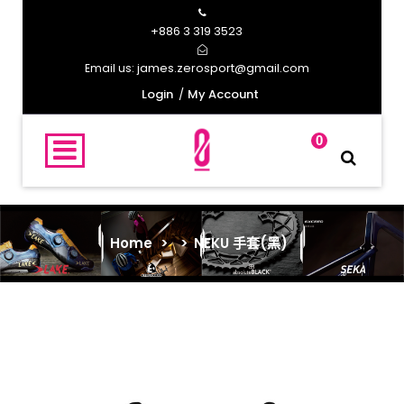
+886 3 319 3523
james.zerosport@gmail.com
Email us:
Login
My Account
0
Home
>
>
NEKU 手套(黑)