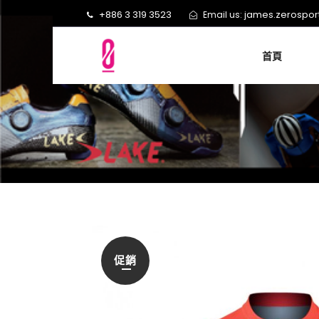
+886 3 319 3523
james.zerospo
Email us:
首頁
促銷