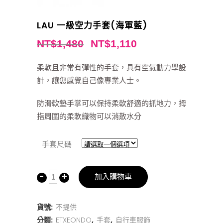
LAU 一級空力手套(海軍藍)
NT$
1,480
NT$
1,110
柔軟且非常有彈性的手套，具有空氣動力學設
計，讓您感覺自己像專業人士。
防滑軟墊手掌可以保持柔軟舒適的抓地力，拇
指周圍的柔軟織物可以消散水分
手套尺碼
加入購物車
貨號:
不提供
分類:
ETXEONDO
,
手套
,
自行車服飾