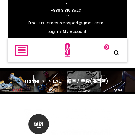
+886 3 319 3523
james.zerosport@gmail.com
Email us:
Login
My Account
0
Home
>
>
LAU 一級空力手套(海軍藍)
促銷