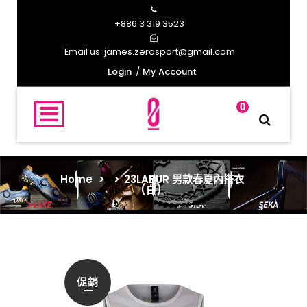
+886 3 319 3523
james.zerosport@gmail.com
Email us:
Login
My Account
0
Home
>
>
23LABUR 男款春夏內搭衣
(白)
促銷