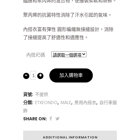
醯胺和聚丙烯的混合物，使服裝柔軟和新鮮。
聚丙烯的抗菌特性消除了汗水引起的氣味。
內搭衣富有彈性 圓形編織無接縫設計，消除
了接縫提高了舒適性和適應性。
內搭尺碼
加入購物車
貨號:
不提供
分類:
ETXEONDO
,
MALE
,
男用內搭衣
,
自行車服
飾
SHARE ON:
ADDITIONAL INFORMATION