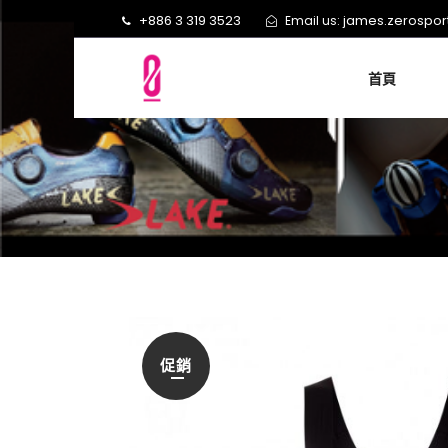
+886 3 319 3523
james.zerospo
Email us:
首頁
促銷