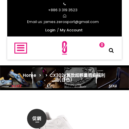
+886 3 319 3523
james.zerosport@gmail.com
Email us:
Login
My Account
0
Home
>
>
CX302-舊款超輕量瑕疵福利
品(白色)
促銷