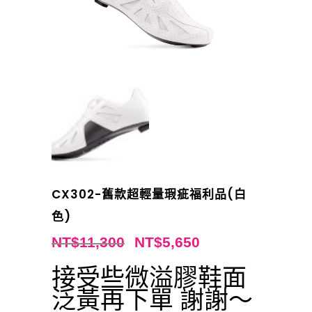
CX302-舊款超輕量瑕疵福利品(白
色)
NT$
11,300
NT$
5,650
接受些微溢膠鞋面
泛黃再下單 謝謝～