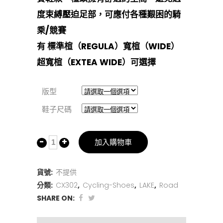
度束縛壓迫足部，可應付各種艱困的騎
乘/競賽
有 標準楦（REGULA）寬楦（WIDE）
超寬楦（EXTEA WIDE）可選擇
版型
鞋子尺碼
加入購物車
貨號:
不提供
分類:
CX302
,
Cycling-Shoes
,
LAKE
,
Road
SHARE ON: