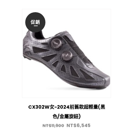
促銷
CX302W女-2024前舊款超輕量(黑
色/金屬旋鈕)
NT$
6,545
NT$
11,900