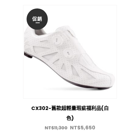
促銷
CX302-舊款超輕量瑕疵福利品(白
色)
NT$
5,650
NT$
11,300