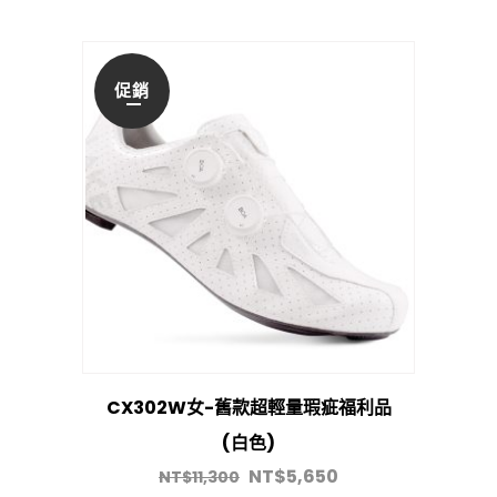
促銷
CX302W女-舊款超輕量瑕疵福利品
(白色)
NT$
5,650
NT$
11,300