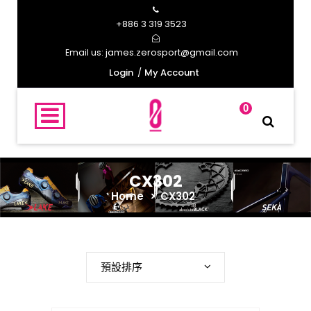
+886 3 319 3523
james.zerosport@gmail.com
Email us:
Login
My Account
0
CX302
Home
>
CX302
預設排序