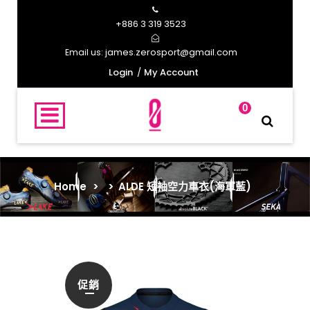
+886 3 319 3523
james.zerosport@gmail.com
Email us:
Login
My Account
0
Home
>
>
ALDE 短袖空力車衣(海軍藍)
促銷