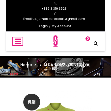
+886 3 319 3523
james.zerosport@gmail.com
Email us:
Login
My Account
0
Home
>
>
ALDA 短袖空力車衣(開心果
綠)
促銷