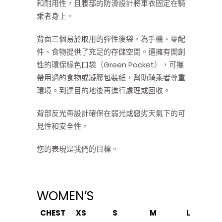
和耐用性，且腰部的防滑設計將車衣固定在騎
乘者身上。
背面三個易於取用的彈性後袋，為手機、零配
件、食物提供了充足的存儲空間。還擁有開創
性的環保綠色口袋（Green Pocket），可攜
帶用過的食物或凝膠包裝紙，幫助騎乘者尊重
環境。到達目的地後再進行處理或回收。
背部反光帶設計確保在弱光或惡劣天氣下的可
見性和安全性。
您的表現是我們的目標。
WOMEN’S
CHEST
XS
S
M
L