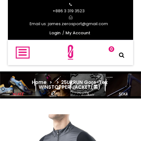
+886 3 319 3523
james.zerosport@gmail.com
Email us:
Login
My Account
0
Home
>
>
25URRUN Gore-Tex
WINSTOPPER JACKET(黑)