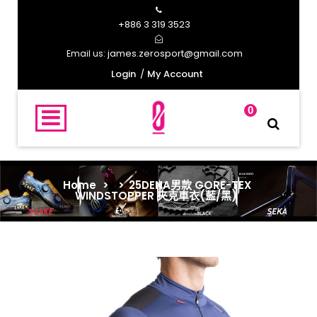
+886 3 319 3523
james.zerosport@gmail.com
Email us:
Login
My Account
0
Home
>
>
25DENA男款 GORE-TEX
WINDSTOPPER 夾克車衣(藍/黑)