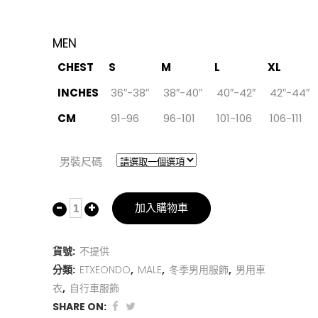
MEN
CHEST
S
M
L
XL
INCHES
36″-38″
38″-40″
40″-42″
42″-44″
CM
91-96
96-101
101-106
106-111
男裝尺碼
加入購物車
貨號:
不提供
分類:
ETXEONDO
,
MALE
,
冬季男用服飾
,
男用車
衣
,
自行車服飾
SHARE ON: