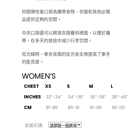
四個彈性後口袋為攜帶食物、衣服和其他必需
品提供足夠的空間。
中央口袋還可以將球衣摺疊到裡面，以便於攜
帶，在多天的旅途中減少行李空間。
低光線時，車衣背面的反光安全條提高了車手
的能見度。
WOMEN’S
CHEST
XS
S
M
L
INCHES
32″-34″
34″-36″
36″-38″
38″-40″
CM
81-86
86-91
91-96
96-101
女裝尺碼