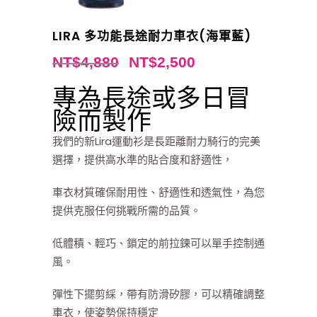
LIRA 多功能長途耐力車衣(海軍藍)
NT$
4,880
NT$
2,500
專為長途或多日冒
險而製作
我們的新Lira運動衫是長距離耐力騎行的完美
選擇，提供高水準的貼合度和舒適性，
車衣材質確保耐用性、舒適性和透氣性，為您
提供克服任何挑戰所需的品質。
低體積、輕巧、鎖定的前拉鍊可以單手控制通
風。
彈性下擺剪綵，帶有防滑矽膠，可以精確調整
車衣，使姿勢保持穩定