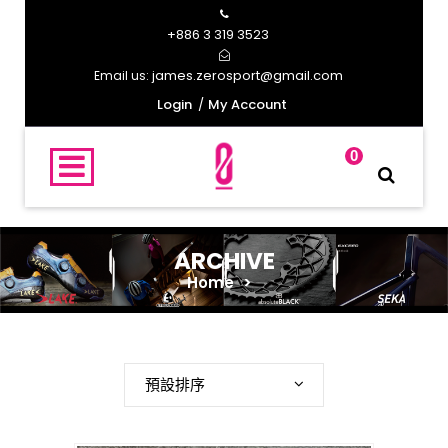
+886 3 319 3523
james.zerosport@gmail.com
Email us:
Login
My Account
0
ARCHIVE
Home
>
預設排序