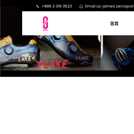
+886 3 319 3523
james.zerospo
Email us:
首頁