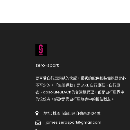
zero-sport
要享受自行車飛馳的快感，優秀的配件和裝備絕對是必
不可少的，「無限運動」是LAKE 自行車鞋、自行車
衣、absoluteBLACK的台灣總代理，都是自行車界中
的佼佼者，絕對是您自行車旅途中的最佳戰友。
地址: 桃園市龜山區自強西路104號
james.zerosport@gmail.com