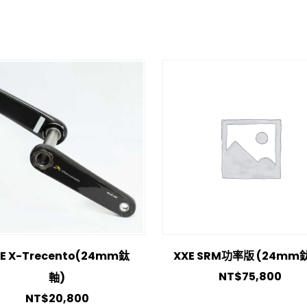
E X-Trecento(24mm鈦
XXE SRM功率版 (24mm
NT$
75,800
軸)
NT$
20,800