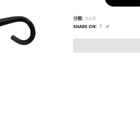
分類:
ELILEE
SHARE ON: