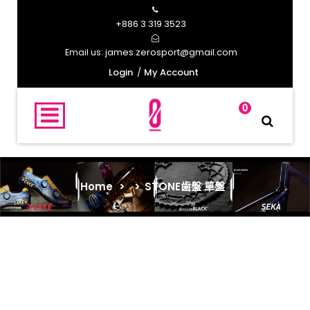
+886 3 319 3523
james.zerosport@gmail.com
Email us:
Login
My Account
0
Home
>
>
STONE歯盤 單盤