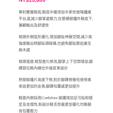
專利雙層鞋底,鞋底中層添加半柔性玻璃纖維
平台,能減少腳掌處壓力,在堅硬碳纖外鞋底下,
兼顧輸出及舒適性
楦頭外側弧形優化,增加腳趾伸展空間,減少高
強度輸出時腳趾頭碰撞,也避免腳趾壓迫產生
麻木感
楦頭寬度.楦型進化修改,腳掌上下空間增加,腳
踝部位鞋內襯也升級皮革設計
熱塑碳纖片高度下修,對於腳踝骨骼低使用者
來說更加的友善,腳踝包覆感更加提升
鞋面內側採用Carbitex 碳纖增加足弓貼和穩
定及支撐性,新設計鞋舌剪裁更加優化均衡腳
背包覆壓力