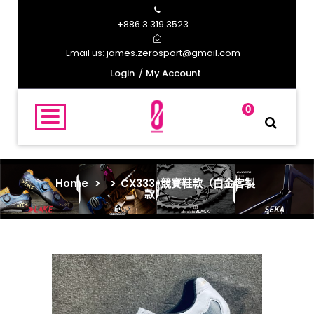
+886 3 319 3523
james.zerosport@gmail.com
Email us:
Login
My Account
0
Home
>
>
CX333-競賽鞋款（白金客製
款）