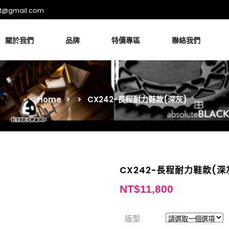
rt@gmail.com
關於我們
品牌
特價專區
聯絡我們
Home
>
>
CX242-長程耐力鞋款(深灰)
CX242-長程耐力鞋款(深
NT$
11,800
版型