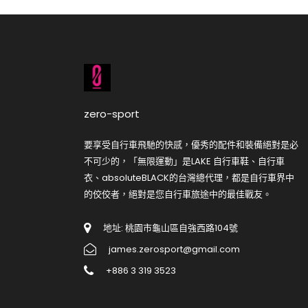
zero-sport
要享受自行車飛馳的快感，優秀的配件和裝備絕對是必
不可少的，「無限運動」是LAKE 自行車鞋、自行車
衣、absoluteBLACK的台灣總代理，都是自行車界中
的佼佼者，絕對是您自行車旅途中的最佳戰友。
地址: 桃園市龜山區自強西路104號
james.zerosport@gmail.com
+886 3 319 3523