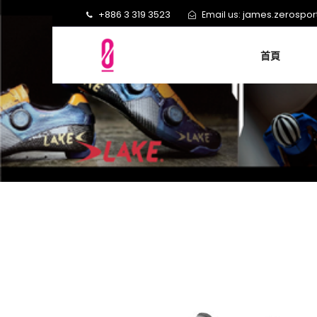
+886 3 319 3523
james.zerospo
Email us:
首頁