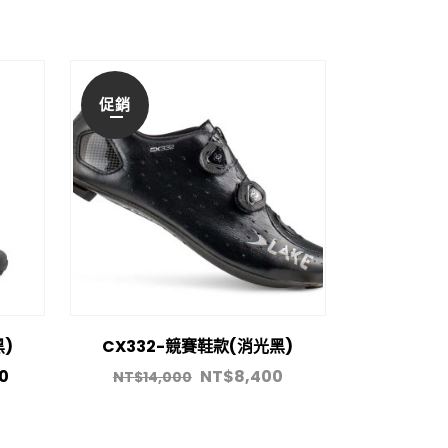
促銷
)
CX332-競賽鞋款(消光黑)
00
NT$
8,400
NT$
14,000