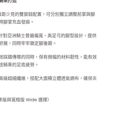
騎乘打造
級距少見的雙旋鈕配置，可分別獨立調整前掌與腳
時腳掌充血發麻。
針對亞洲騎士普遍偏寬、高足弓的腳型設計，提供
舒展，同時牢牢鎖定腳後跟。
效踩踏傳導的同時，保有微幅的材料韌性，能有效
途騎乘的足底疲勞。
高級超細纖維，搭配大面積立體透氣網布，確保炎
標準版與寬楦版 Wide 選擇）