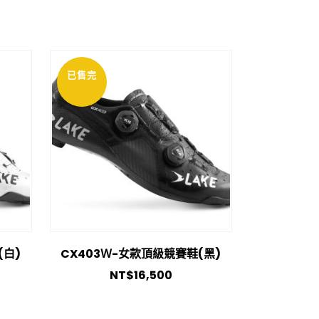
已售完
(白)
CX403Ｗ-女款頂級競賽鞋(黑)
NT$
16,500