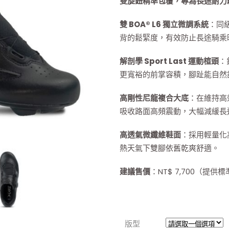
雙旋鈕精準包覆，專為長途耐力
雙 BOA® L6 獨立微調系統
：同
背的鬆緊度，有效防止長途騎乘
解剖學 Sport Last 運動楦頭
：
更寬裕的前掌容積，腳趾能自然
高剛性尼龍複合大底
：在維持高
吸收路面高頻震動，大幅減緩長
高透氣微纖維鞋面
：採用輕量化
熱天氣下雙腳依舊乾爽舒適。
建議售價
：NT$ 7,700（提供
版型