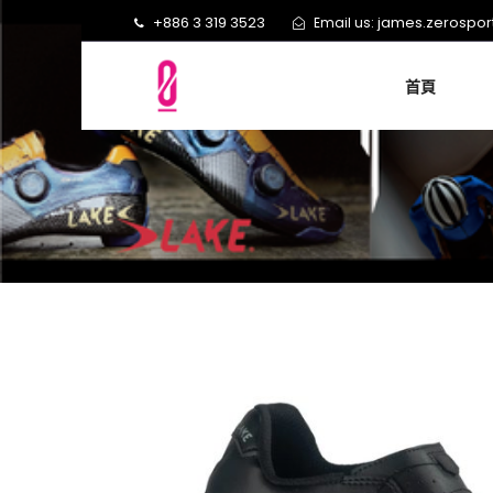
+886 3 319 3523
james.zerospo
Email us:
首頁