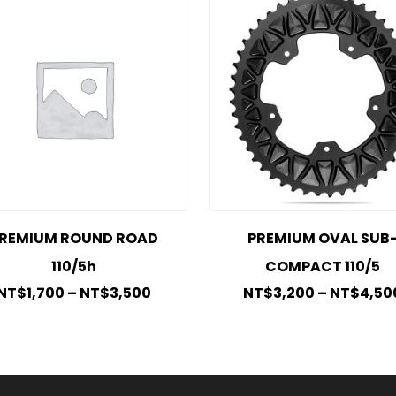
REMIUM ROUND ROAD
PREMIUM OVAL SUB
110/5h
COMPACT 110/5
NT$
1,700
–
NT$
3,500
NT$
3,200
–
NT$
4,50