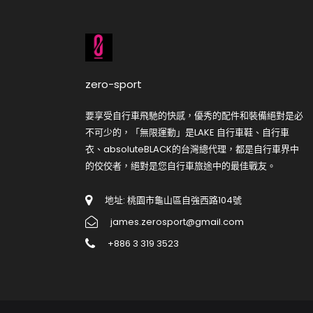
zero-sport
要享受自行車飛馳的快感，優秀的配件和裝備絕對是必
不可少的，「無限運動」是LAKE 自行車鞋、自行車
衣、absoluteBLACK的台灣總代理，都是自行車界中
的佼佼者，絕對是您自行車旅途中的最佳戰友。
地址: 桃園市龜山區自強西路104號
james.zerosport@gmail.com
+886 3 319 3523