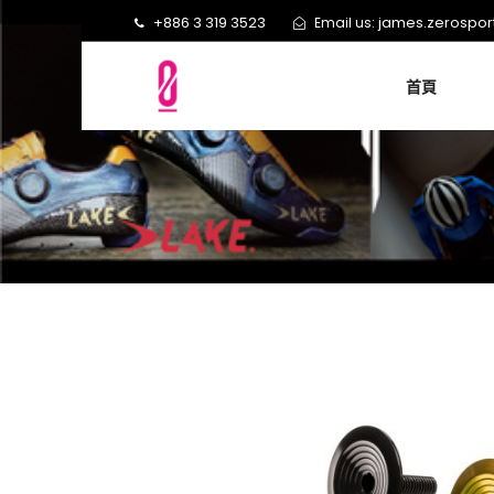
+886 3 319 3523
james.zerospo
Email us:
首頁