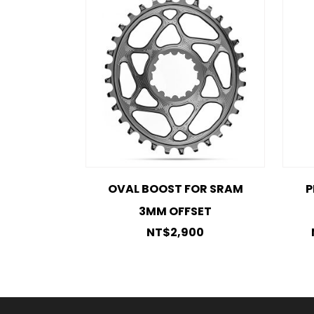
OVAL BOOST FOR SRAM
P
3MM OFFSET
NT$
2,900