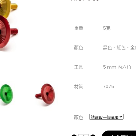
重量
5克
顏色
黑色、紅色、金
工具
5 mm 內六角
材質
7075
顏色