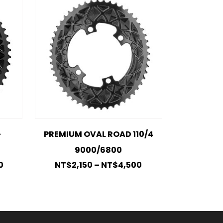
-
PREMIUM OVAL ROAD 110/4
9000/6800
0
NT$
2,150
–
NT$
4,500