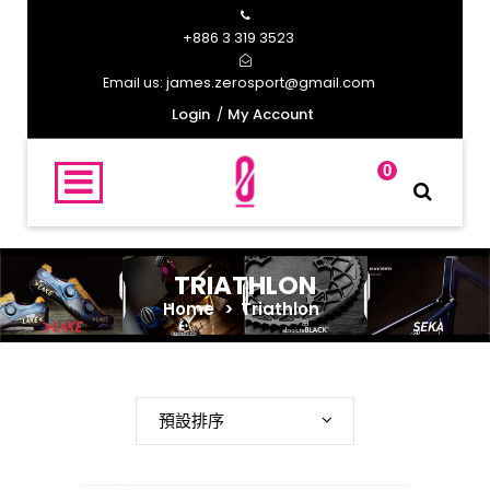
+886 3 319 3523
james.zerosport@gmail.com
Email us:
Login
My Account
0
TRIATHLON
Home
>
Triathlon
預設排序