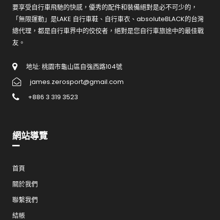
要享受自行車飛馳的快感，優秀的配件和裝備絕對是必不可少的，
「無限運動」是LAKE 自行車鞋、自行車衣、absoluteBLACK的台灣
總代理，都是自行車界中的佼佼者，絕對是您自行車旅途中的最佳戰
友。
地址: 桃園市龜山區自強西路104號
james.zerosport@gmail.com
+886 3 319 3523
網站導覽
首頁
關於我們
聯繫我們
結帳