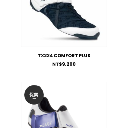
TX224 COMFORT PLUS
NT$
9,200
促銷