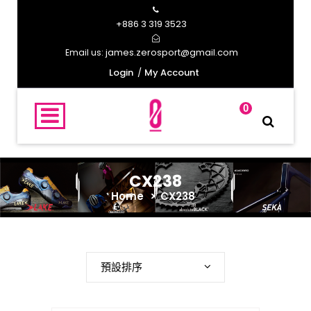
+886 3 319 3523
james.zerosport@gmail.com
Email us:
Login
My Account
0
CX238
Home
>
CX238
預設排序